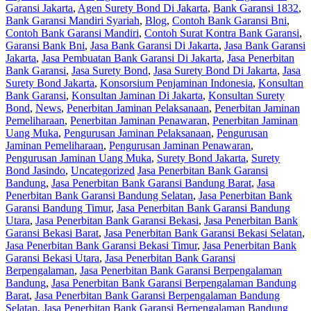
Garansi Jakarta
,
Agen Surety Bond Di Jakarta
,
Bank Garansi 1832
,
Bank Garansi Mandiri Syariah
,
Blog
,
Contoh Bank Garansi Bni
,
Contoh Bank Garansi Mandiri
,
Contoh Surat Kontra Bank Garansi
,
Garansi Bank Bni
,
Jasa Bank Garansi Di Jakarta
,
Jasa Bank Garansi
Jakarta
,
Jasa Pembuatan Bank Garansi Di Jakarta
,
Jasa Penerbitan
Bank Garansi
,
Jasa Surety Bond
,
Jasa Surety Bond Di Jakarta
,
Jasa
Surety Bond Jakarta
,
Konsorsium Penjaminan Indonesia
,
Konsultan
Bank Garansi
,
Konsultan Jaminan Di Jakarta
,
Konsultan Surety
Bond
,
News
,
Penerbitan Jaminan Pelaksanaan
,
Penerbitan Jaminan
Pemeliharaan
,
Penerbitan Jaminan Penawaran
,
Penerbitan Jaminan
Uang Muka
,
Pengurusan Jaminan Pelaksanaan
,
Pengurusan
Jaminan Pemeliharaan
,
Pengurusan Jaminan Penawaran
,
Pengurusan Jaminan Uang Muka
,
Surety Bond Jakarta
,
Surety
Bond Jasindo
,
Uncategorized
Jasa Penerbitan Bank Garansi
Bandung
,
Jasa Penerbitan Bank Garansi Bandung Barat
,
Jasa
Penerbitan Bank Garansi Bandung Selatan
,
Jasa Penerbitan Bank
Garansi Bandung Timur
,
Jasa Penerbitan Bank Garansi Bandung
Utara
,
Jasa Penerbitan Bank Garansi Bekasi
,
Jasa Penerbitan Bank
Garansi Bekasi Barat
,
Jasa Penerbitan Bank Garansi Bekasi Selatan
,
Jasa Penerbitan Bank Garansi Bekasi Timur
,
Jasa Penerbitan Bank
Garansi Bekasi Utara
,
Jasa Penerbitan Bank Garansi
Berpengalaman
,
Jasa Penerbitan Bank Garansi Berpengalaman
Bandung
,
Jasa Penerbitan Bank Garansi Berpengalaman Bandung
Barat
,
Jasa Penerbitan Bank Garansi Berpengalaman Bandung
Selatan
,
Jasa Penerbitan Bank Garansi Berpengalaman Bandung