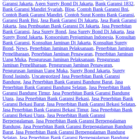
Garansi Jakarta
,
Agen Surety Bond Di Jakarta
,
Bank Garansi 1832
,
Bank Garansi Mandiri Syariah
,
Blog
,
Contoh Bank Garansi Bni
,
Contoh Bank Garansi Mandiri
,
Contoh Surat Kontra Bank Garansi
,
Garansi Bank Bni
,
Jasa Bank Garansi Di Jakarta
,
Jasa Bank Garansi
Jakarta
,
Jasa Pembuatan Bank Garansi Di Jakarta
,
Jasa Penerbitan
Bank Garansi
,
Jasa Surety Bond
,
Jasa Surety Bond Di Jakarta
,
Jasa
Surety Bond Jakarta
,
Konsorsium Penjaminan Indonesia
,
Konsultan
Bank Garansi
,
Konsultan Jaminan Di Jakarta
,
Konsultan Surety
Bond
,
News
,
Penerbitan Jaminan Pelaksanaan
,
Penerbitan Jaminan
Pemeliharaan
,
Penerbitan Jaminan Penawaran
,
Penerbitan Jaminan
Uang Muka
,
Pengurusan Jaminan Pelaksanaan
,
Pengurusan
Jaminan Pemeliharaan
,
Pengurusan Jaminan Penawaran
,
Pengurusan Jaminan Uang Muka
,
Surety Bond Jakarta
,
Surety
Bond Jasindo
,
Uncategorized
Jasa Penerbitan Bank Garansi
Bandung
,
Jasa Penerbitan Bank Garansi Bandung Barat
,
Jasa
Penerbitan Bank Garansi Bandung Selatan
,
Jasa Penerbitan Bank
Garansi Bandung Timur
,
Jasa Penerbitan Bank Garansi Bandung
Utara
,
Jasa Penerbitan Bank Garansi Bekasi
,
Jasa Penerbitan Bank
Garansi Bekasi Barat
,
Jasa Penerbitan Bank Garansi Bekasi Selatan
,
Jasa Penerbitan Bank Garansi Bekasi Timur
,
Jasa Penerbitan Bank
Garansi Bekasi Utara
,
Jasa Penerbitan Bank Garansi
Berpengalaman
,
Jasa Penerbitan Bank Garansi Berpengalaman
Bandung
,
Jasa Penerbitan Bank Garansi Berpengalaman Bandung
Barat
,
Jasa Penerbitan Bank Garansi Berpengalaman Bandung
Selatan
,
Jasa Penerbitan Bank Garansi Berpengalaman Bandung