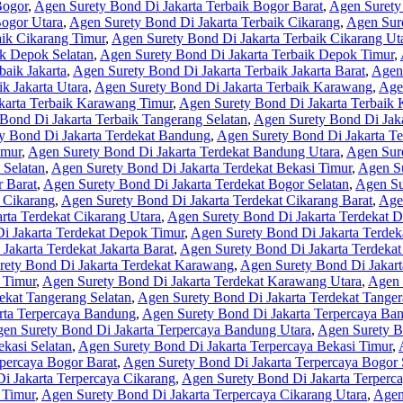
Bogor
,
Agen Surety Bond Di Jakarta Terbaik Bogor Barat
,
Agen Surety 
Bogor Utara
,
Agen Surety Bond Di Jakarta Terbaik Cikarang
,
Agen Sure
aik Cikarang Timur
,
Agen Surety Bond Di Jakarta Terbaik Cikarang Ut
ik Depok Selatan
,
Agen Surety Bond Di Jakarta Terbaik Depok Timur
,
baik Jakarta
,
Agen Surety Bond Di Jakarta Terbaik Jakarta Barat
,
Agen 
k Jakarta Utara
,
Agen Surety Bond Di Jakarta Terbaik Karawang
,
Age
karta Terbaik Karawang Timur
,
Agen Surety Bond Di Jakarta Terbaik
Bond Di Jakarta Terbaik Tangerang Selatan
,
Agen Surety Bond Di Jaka
y Bond Di Jakarta Terdekat Bandung
,
Agen Surety Bond Di Jakarta T
imur
,
Agen Surety Bond Di Jakarta Terdekat Bandung Utara
,
Agen Sure
 Selatan
,
Agen Surety Bond Di Jakarta Terdekat Bekasi Timur
,
Agen Su
 Barat
,
Agen Surety Bond Di Jakarta Terdekat Bogor Selatan
,
Agen Su
 Cikarang
,
Agen Surety Bond Di Jakarta Terdekat Cikarang Barat
,
Age
rta Terdekat Cikarang Utara
,
Agen Surety Bond Di Jakarta Terdekat 
i Jakarta Terdekat Depok Timur
,
Agen Surety Bond Di Jakarta Terdek
Jakarta Terdekat Jakarta Barat
,
Agen Surety Bond Di Jakarta Terdekat 
rety Bond Di Jakarta Terdekat Karawang
,
Agen Surety Bond Di Jakart
 Timur
,
Agen Surety Bond Di Jakarta Terdekat Karawang Utara
,
Agen 
ekat Tangerang Selatan
,
Agen Surety Bond Di Jakarta Terdekat Tange
rta Terpercaya Bandung
,
Agen Surety Bond Di Jakarta Terpercaya Ba
en Surety Bond Di Jakarta Terpercaya Bandung Utara
,
Agen Surety B
kasi Selatan
,
Agen Surety Bond Di Jakarta Terpercaya Bekasi Timur
,
percaya Bogor Barat
,
Agen Surety Bond Di Jakarta Terpercaya Bogor 
i Jakarta Terpercaya Cikarang
,
Agen Surety Bond Di Jakarta Terperca
 Timur
,
Agen Surety Bond Di Jakarta Terpercaya Cikarang Utara
,
Agen