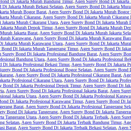
Bond Di Jakarta Murah Bandung Timur
,
Agen Surety Bond Di Jakarta
 Di Jakarta Murah Bekasi Selatan
,
Agen Surety Bond Di Jakarta Mura
karta Murah Bogor Barat
,
Agen Surety Bond Di Jakarta Murah Bogor 
karta Murah Cikarang
,
Agen Surety Bond Di Jakarta Murah Cikarang 
 Jakarta Murah Cikarang Utara
,
Agen Surety Bond Di Jakarta Murah
 Jakarta Murah Depok Timur
,
Agen Surety Bond Di Jakarta Murah De
Murah Jakarta Barat
,
Agen Surety Bond Di Jakarta Murah Jakarta Sela
 Murah Karawang
,
Agen Surety Bond Di Jakarta Murah Karawang Bara
Di Jakarta Murah Karawang Utara
,
Agen Surety Bond Di Jakarta Mura
 Bond Di Jakarta Murah Tangerang Timur
,
Agen Surety Bond Di Jakar
 Surety Bond Di Jakarta Profesional Bandung Barat
,
Agen Surety Bond
ofesional Bandung Utara
,
Agen Surety Bond Di Jakarta Profesional Bek
 Di Jakarta Profesional Bekasi Timur
,
Agen Surety Bond Di Jakarta Pr
urety Bond Di Jakarta Profesional Bogor Selatan
,
Agen Surety Bond D
ikarang
,
Agen Surety Bond Di Jakarta Profesional Cikarang Barat
,
Agen
karta Profesional Cikarang Utara
,
Agen Surety Bond Di Jakarta Profe
y Bond Di Jakarta Profesional Depok Timur
,
Agen Surety Bond Di Jaka
ta
,
Agen Surety Bond Di Jakarta Profesional Jakarta Barat
,
Agen Surety
ional Jakarta Utara
,
Agen Surety Bond Di Jakarta Profesional Karaw
ond Di Jakarta Profesional Karawang Timur
,
Agen Surety Bond Di Ja
gerang Barat
,
Agen Surety Bond Di Jakarta Profesional Tangerang Sel
ety Bond Di Jakarta Tangerang
,
Agen Surety Bond Di Jakarta Tangera
ta Tangerang Utara
,
Agen Surety Bond Di Jakarta Terbaik
,
Agen Suret
ng Selatan
,
Agen Surety Bond Di Jakarta Terbaik Bandung Timur
,
Age
si Barat
,
Agen Surety Bond Di Jakarta Terbaik Bekasi Selatan
,
Agen S