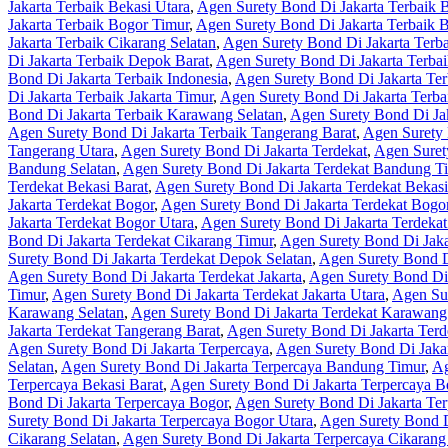
Jakarta Terbaik Bekasi Utara
,
Agen Surety Bond Di Jakarta Terbaik 
Jakarta Terbaik Bogor Timur
,
Agen Surety Bond Di Jakarta Terbaik 
Jakarta Terbaik Cikarang Selatan
,
Agen Surety Bond Di Jakarta Terb
Di Jakarta Terbaik Depok Barat
,
Agen Surety Bond Di Jakarta Terba
Bond Di Jakarta Terbaik Indonesia
,
Agen Surety Bond Di Jakarta Ter
Di Jakarta Terbaik Jakarta Timur
,
Agen Surety Bond Di Jakarta Terbai
Bond Di Jakarta Terbaik Karawang Selatan
,
Agen Surety Bond Di Ja
Agen Surety Bond Di Jakarta Terbaik Tangerang Barat
,
Agen Surety 
Tangerang Utara
,
Agen Surety Bond Di Jakarta Terdekat
,
Agen Suret
Bandung Selatan
,
Agen Surety Bond Di Jakarta Terdekat Bandung T
Terdekat Bekasi Barat
,
Agen Surety Bond Di Jakarta Terdekat Bekasi
Jakarta Terdekat Bogor
,
Agen Surety Bond Di Jakarta Terdekat Bogor
Jakarta Terdekat Bogor Utara
,
Agen Surety Bond Di Jakarta Terdekat
Bond Di Jakarta Terdekat Cikarang Timur
,
Agen Surety Bond Di Jaka
Surety Bond Di Jakarta Terdekat Depok Selatan
,
Agen Surety Bond D
Agen Surety Bond Di Jakarta Terdekat Jakarta
,
Agen Surety Bond Di 
Timur
,
Agen Surety Bond Di Jakarta Terdekat Jakarta Utara
,
Agen Su
Karawang Selatan
,
Agen Surety Bond Di Jakarta Terdekat Karawang
Jakarta Terdekat Tangerang Barat
,
Agen Surety Bond Di Jakarta Terd
Agen Surety Bond Di Jakarta Terpercaya
,
Agen Surety Bond Di Jaka
Selatan
,
Agen Surety Bond Di Jakarta Terpercaya Bandung Timur
,
Ag
Terpercaya Bekasi Barat
,
Agen Surety Bond Di Jakarta Terpercaya Be
Bond Di Jakarta Terpercaya Bogor
,
Agen Surety Bond Di Jakarta Ter
Surety Bond Di Jakarta Terpercaya Bogor Utara
,
Agen Surety Bond D
Cikarang Selatan
,
Agen Surety Bond Di Jakarta Terpercaya Cikarang