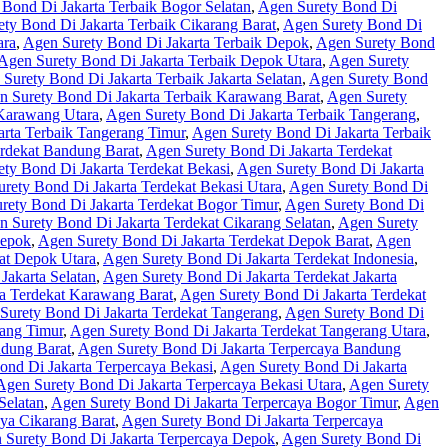
Bond Di Jakarta Terbaik Bogor Selatan
,
Agen Surety Bond Di
ty Bond Di Jakarta Terbaik Cikarang Barat
,
Agen Surety Bond Di
ara
,
Agen Surety Bond Di Jakarta Terbaik Depok
,
Agen Surety Bond
Agen Surety Bond Di Jakarta Terbaik Depok Utara
,
Agen Surety
Surety Bond Di Jakarta Terbaik Jakarta Selatan
,
Agen Surety Bond
n Surety Bond Di Jakarta Terbaik Karawang Barat
,
Agen Surety
 Karawang Utara
,
Agen Surety Bond Di Jakarta Terbaik Tangerang
,
rta Terbaik Tangerang Timur
,
Agen Surety Bond Di Jakarta Terbaik
erdekat Bandung Barat
,
Agen Surety Bond Di Jakarta Terdekat
ty Bond Di Jakarta Terdekat Bekasi
,
Agen Surety Bond Di Jakarta
rety Bond Di Jakarta Terdekat Bekasi Utara
,
Agen Surety Bond Di
rety Bond Di Jakarta Terdekat Bogor Timur
,
Agen Surety Bond Di
n Surety Bond Di Jakarta Terdekat Cikarang Selatan
,
Agen Surety
Depok
,
Agen Surety Bond Di Jakarta Terdekat Depok Barat
,
Agen
at Depok Utara
,
Agen Surety Bond Di Jakarta Terdekat Indonesia
,
Jakarta Selatan
,
Agen Surety Bond Di Jakarta Terdekat Jakarta
a Terdekat Karawang Barat
,
Agen Surety Bond Di Jakarta Terdekat
Surety Bond Di Jakarta Terdekat Tangerang
,
Agen Surety Bond Di
rang Timur
,
Agen Surety Bond Di Jakarta Terdekat Tangerang Utara
,
ndung Barat
,
Agen Surety Bond Di Jakarta Terpercaya Bandung
ond Di Jakarta Terpercaya Bekasi
,
Agen Surety Bond Di Jakarta
Agen Surety Bond Di Jakarta Terpercaya Bekasi Utara
,
Agen Surety
Selatan
,
Agen Surety Bond Di Jakarta Terpercaya Bogor Timur
,
Agen
ya Cikarang Barat
,
Agen Surety Bond Di Jakarta Terpercaya
 Surety Bond Di Jakarta Terpercaya Depok
,
Agen Surety Bond Di