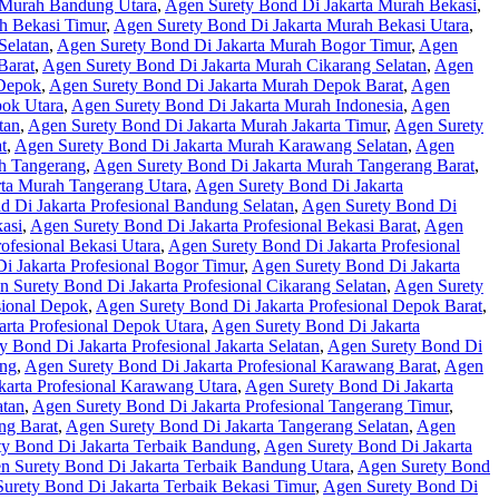
 Murah Bandung Utara
,
Agen Surety Bond Di Jakarta Murah Bekasi
,
h Bekasi Timur
,
Agen Surety Bond Di Jakarta Murah Bekasi Utara
,
Selatan
,
Agen Surety Bond Di Jakarta Murah Bogor Timur
,
Agen
Barat
,
Agen Surety Bond Di Jakarta Murah Cikarang Selatan
,
Agen
 Depok
,
Agen Surety Bond Di Jakarta Murah Depok Barat
,
Agen
pok Utara
,
Agen Surety Bond Di Jakarta Murah Indonesia
,
Agen
tan
,
Agen Surety Bond Di Jakarta Murah Jakarta Timur
,
Agen Surety
t
,
Agen Surety Bond Di Jakarta Murah Karawang Selatan
,
Agen
h Tangerang
,
Agen Surety Bond Di Jakarta Murah Tangerang Barat
,
ta Murah Tangerang Utara
,
Agen Surety Bond Di Jakarta
 Di Jakarta Profesional Bandung Selatan
,
Agen Surety Bond Di
asi
,
Agen Surety Bond Di Jakarta Profesional Bekasi Barat
,
Agen
ofesional Bekasi Utara
,
Agen Surety Bond Di Jakarta Profesional
i Jakarta Profesional Bogor Timur
,
Agen Surety Bond Di Jakarta
 Surety Bond Di Jakarta Profesional Cikarang Selatan
,
Agen Surety
sional Depok
,
Agen Surety Bond Di Jakarta Profesional Depok Barat
,
rta Profesional Depok Utara
,
Agen Surety Bond Di Jakarta
 Bond Di Jakarta Profesional Jakarta Selatan
,
Agen Surety Bond Di
ang
,
Agen Surety Bond Di Jakarta Profesional Karawang Barat
,
Agen
karta Profesional Karawang Utara
,
Agen Surety Bond Di Jakarta
atan
,
Agen Surety Bond Di Jakarta Profesional Tangerang Timur
,
ng Barat
,
Agen Surety Bond Di Jakarta Tangerang Selatan
,
Agen
y Bond Di Jakarta Terbaik Bandung
,
Agen Surety Bond Di Jakarta
n Surety Bond Di Jakarta Terbaik Bandung Utara
,
Agen Surety Bond
urety Bond Di Jakarta Terbaik Bekasi Timur
,
Agen Surety Bond Di