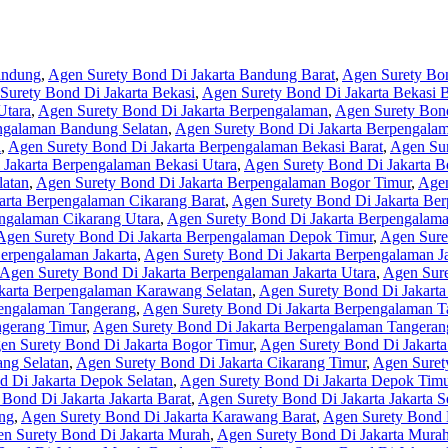
andung
,
Agen Surety Bond Di Jakarta Bandung Barat
,
Agen Surety Bon
Surety Bond Di Jakarta Bekasi
,
Agen Surety Bond Di Jakarta Bekasi B
Utara
,
Agen Surety Bond Di Jakarta Berpengalaman
,
Agen Surety Bon
ngalaman Bandung Selatan
,
Agen Surety Bond Di Jakarta Berpengala
i
,
Agen Surety Bond Di Jakarta Berpengalaman Bekasi Barat
,
Agen Sur
 Jakarta Berpengalaman Bekasi Utara
,
Agen Surety Bond Di Jakarta 
latan
,
Agen Surety Bond Di Jakarta Berpengalaman Bogor Timur
,
Agen
arta Berpengalaman Cikarang Barat
,
Agen Surety Bond Di Jakarta Ber
ngalaman Cikarang Utara
,
Agen Surety Bond Di Jakarta Berpengalam
Agen Surety Bond Di Jakarta Berpengalaman Depok Timur
,
Agen Sure
erpengalaman Jakarta
,
Agen Surety Bond Di Jakarta Berpengalaman Ja
Agen Surety Bond Di Jakarta Berpengalaman Jakarta Utara
,
Agen Sure
karta Berpengalaman Karawang Selatan
,
Agen Surety Bond Di Jakart
pengalaman Tangerang
,
Agen Surety Bond Di Jakarta Berpengalaman T
ngerang Timur
,
Agen Surety Bond Di Jakarta Berpengalaman Tangeran
en Surety Bond Di Jakarta Bogor Timur
,
Agen Surety Bond Di Jakarta
ang Selatan
,
Agen Surety Bond Di Jakarta Cikarang Timur
,
Agen Suret
 Di Jakarta Depok Selatan
,
Agen Surety Bond Di Jakarta Depok Timu
Bond Di Jakarta Jakarta Barat
,
Agen Surety Bond Di Jakarta Jakarta S
ng
,
Agen Surety Bond Di Jakarta Karawang Barat
,
Agen Surety Bond 
n Surety Bond Di Jakarta Murah
,
Agen Surety Bond Di Jakarta Mura