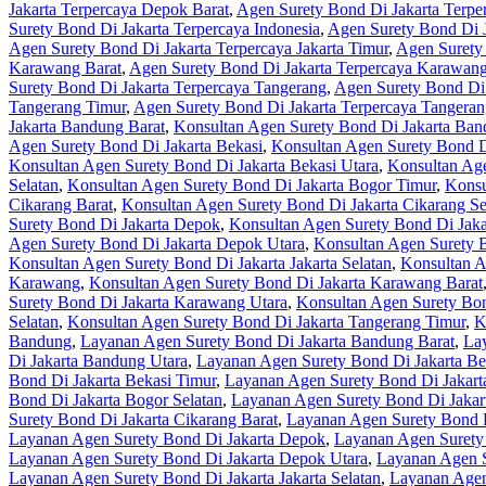
Jakarta Terpercaya Depok Barat
,
Agen Surety Bond Di Jakarta Terpe
Surety Bond Di Jakarta Terpercaya Indonesia
,
Agen Surety Bond Di J
Agen Surety Bond Di Jakarta Terpercaya Jakarta Timur
,
Agen Surety 
Karawang Barat
,
Agen Surety Bond Di Jakarta Terpercaya Karawang
Surety Bond Di Jakarta Terpercaya Tangerang
,
Agen Surety Bond Di 
Tangerang Timur
,
Agen Surety Bond Di Jakarta Terpercaya Tangeran
Jakarta Bandung Barat
,
Konsultan Agen Surety Bond Di Jakarta Ban
Agen Surety Bond Di Jakarta Bekasi
,
Konsultan Agen Surety Bond Di
Konsultan Agen Surety Bond Di Jakarta Bekasi Utara
,
Konsultan Age
Selatan
,
Konsultan Agen Surety Bond Di Jakarta Bogor Timur
,
Konsu
Cikarang Barat
,
Konsultan Agen Surety Bond Di Jakarta Cikarang Se
Surety Bond Di Jakarta Depok
,
Konsultan Agen Surety Bond Di Jaka
Agen Surety Bond Di Jakarta Depok Utara
,
Konsultan Agen Surety B
Konsultan Agen Surety Bond Di Jakarta Jakarta Selatan
,
Konsultan A
Karawang
,
Konsultan Agen Surety Bond Di Jakarta Karawang Barat
Surety Bond Di Jakarta Karawang Utara
,
Konsultan Agen Surety Bon
Selatan
,
Konsultan Agen Surety Bond Di Jakarta Tangerang Timur
,
K
Bandung
,
Layanan Agen Surety Bond Di Jakarta Bandung Barat
,
Lay
Di Jakarta Bandung Utara
,
Layanan Agen Surety Bond Di Jakarta Be
Bond Di Jakarta Bekasi Timur
,
Layanan Agen Surety Bond Di Jakart
Bond Di Jakarta Bogor Selatan
,
Layanan Agen Surety Bond Di Jakar
Surety Bond Di Jakarta Cikarang Barat
,
Layanan Agen Surety Bond D
Layanan Agen Surety Bond Di Jakarta Depok
,
Layanan Agen Surety
Layanan Agen Surety Bond Di Jakarta Depok Utara
,
Layanan Agen S
Layanan Agen Surety Bond Di Jakarta Jakarta Selatan
,
Layanan Agen 