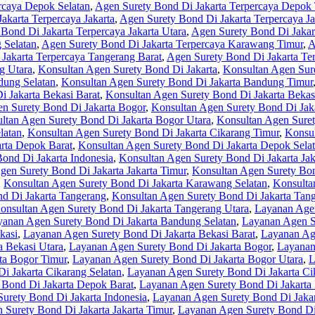
rcaya Depok Selatan
,
Agen Surety Bond Di Jakarta Terpercaya Depok
akarta Terpercaya Jakarta
,
Agen Surety Bond Di Jakarta Terpercaya Ja
Bond Di Jakarta Terpercaya Jakarta Utara
,
Agen Surety Bond Di Jaka
 Selatan
,
Agen Surety Bond Di Jakarta Terpercaya Karawang Timur
,
A
Jakarta Terpercaya Tangerang Barat
,
Agen Surety Bond Di Jakarta Te
g Utara
,
Konsultan Agen Surety Bond Di Jakarta
,
Konsultan Agen Sur
dung Selatan
,
Konsultan Agen Surety Bond Di Jakarta Bandung Timur
 Jakarta Bekasi Barat
,
Konsultan Agen Surety Bond Di Jakarta Bekasi
n Surety Bond Di Jakarta Bogor
,
Konsultan Agen Surety Bond Di Jak
ltan Agen Surety Bond Di Jakarta Bogor Utara
,
Konsultan Agen Suret
latan
,
Konsultan Agen Surety Bond Di Jakarta Cikarang Timur
,
Konsul
rta Depok Barat
,
Konsultan Agen Surety Bond Di Jakarta Depok Sela
ond Di Jakarta Indonesia
,
Konsultan Agen Surety Bond Di Jakarta Jak
gen Surety Bond Di Jakarta Jakarta Timur
,
Konsultan Agen Surety Bond
,
Konsultan Agen Surety Bond Di Jakarta Karawang Selatan
,
Konsulta
d Di Jakarta Tangerang
,
Konsultan Agen Surety Bond Di Jakarta Tang
onsultan Agen Surety Bond Di Jakarta Tangerang Utara
,
Layanan Agen
anan Agen Surety Bond Di Jakarta Bandung Selatan
,
Layanan Agen S
kasi
,
Layanan Agen Surety Bond Di Jakarta Bekasi Barat
,
Layanan Age
a Bekasi Utara
,
Layanan Agen Surety Bond Di Jakarta Bogor
,
Layanan
ta Bogor Timur
,
Layanan Agen Surety Bond Di Jakarta Bogor Utara
,
L
i Jakarta Cikarang Selatan
,
Layanan Agen Surety Bond Di Jakarta Ci
 Bond Di Jakarta Depok Barat
,
Layanan Agen Surety Bond Di Jakarta
urety Bond Di Jakarta Indonesia
,
Layanan Agen Surety Bond Di Jakar
Surety Bond Di Jakarta Jakarta Timur
,
Layanan Agen Surety Bond Di 