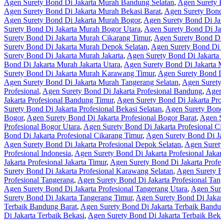
Agen Surety Bond Di Jakarta Murah Bandung Selatan
,
Agen Surety 
Agen Surety Bond Di Jakarta Murah Bekasi Barat
,
Agen Surety Bond
Agen Surety Bond Di Jakarta Murah Bogor
,
Agen Surety Bond Di Ja
Surety Bond Di Jakarta Murah Bogor Utara
,
Agen Surety Bond Di Ja
Surety Bond Di Jakarta Murah Cikarang Timur
,
Agen Surety Bond Di
Surety Bond Di Jakarta Murah Depok Selatan
,
Agen Surety Bond Di
Surety Bond Di Jakarta Murah Jakarta
,
Agen Surety Bond Di Jakarta 
Bond Di Jakarta Murah Jakarta Utara
,
Agen Surety Bond Di Jakarta
Surety Bond Di Jakarta Murah Karawang Timur
,
Agen Surety Bond 
Agen Surety Bond Di Jakarta Murah Tangerang Selatan
,
Agen Surety
Profesional
,
Agen Surety Bond Di Jakarta Profesional Bandung
,
Agen
Jakarta Profesional Bandung Timur
,
Agen Surety Bond Di Jakarta Pr
Surety Bond Di Jakarta Profesional Bekasi Selatan
,
Agen Surety Bond
Bogor
,
Agen Surety Bond Di Jakarta Profesional Bogor Barat
,
Agen S
Profesional Bogor Utara
,
Agen Surety Bond Di Jakarta Profesional C
Bond Di Jakarta Profesional Cikarang Timur
,
Agen Surety Bond Di Ja
Agen Surety Bond Di Jakarta Profesional Depok Selatan
,
Agen Suret
Profesional Indonesia
,
Agen Surety Bond Di Jakarta Profesional Jakar
Jakarta Profesional Jakarta Timur
,
Agen Surety Bond Di Jakarta Profes
Surety Bond Di Jakarta Profesional Karawang Selatan
,
Agen Surety B
Profesional Tangerang
,
Agen Surety Bond Di Jakarta Profesional Tan
Agen Surety Bond Di Jakarta Profesional Tangerang Utara
,
Agen Sur
Surety Bond Di Jakarta Tangerang Timur
,
Agen Surety Bond Di Jakar
Terbaik Bandung Barat
,
Agen Surety Bond Di Jakarta Terbaik Bandu
Di Jakarta Terbaik Bekasi
,
Agen Surety Bond Di Jakarta Terbaik Beka