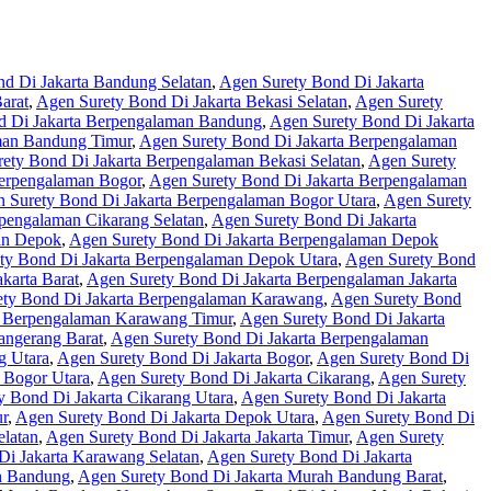
d Di Jakarta Bandung Selatan
,
Agen Surety Bond Di Jakarta
arat
,
Agen Surety Bond Di Jakarta Bekasi Selatan
,
Agen Surety
d Di Jakarta Berpengalaman Bandung
,
Agen Surety Bond Di Jakarta
man Bandung Timur
,
Agen Surety Bond Di Jakarta Berpengalaman
ety Bond Di Jakarta Berpengalaman Bekasi Selatan
,
Agen Surety
Berpengalaman Bogor
,
Agen Surety Bond Di Jakarta Berpengalaman
 Surety Bond Di Jakarta Berpengalaman Bogor Utara
,
Agen Surety
pengalaman Cikarang Selatan
,
Agen Surety Bond Di Jakarta
an Depok
,
Agen Surety Bond Di Jakarta Berpengalaman Depok
ty Bond Di Jakarta Berpengalaman Depok Utara
,
Agen Surety Bond
karta Barat
,
Agen Surety Bond Di Jakarta Berpengalaman Jakarta
ty Bond Di Jakarta Berpengalaman Karawang
,
Agen Surety Bond
a Berpengalaman Karawang Timur
,
Agen Surety Bond Di Jakarta
angerang Barat
,
Agen Surety Bond Di Jakarta Berpengalaman
g Utara
,
Agen Surety Bond Di Jakarta Bogor
,
Agen Surety Bond Di
 Bogor Utara
,
Agen Surety Bond Di Jakarta Cikarang
,
Agen Surety
y Bond Di Jakarta Cikarang Utara
,
Agen Surety Bond Di Jakarta
r
,
Agen Surety Bond Di Jakarta Depok Utara
,
Agen Surety Bond Di
elatan
,
Agen Surety Bond Di Jakarta Jakarta Timur
,
Agen Surety
Di Jakarta Karawang Selatan
,
Agen Surety Bond Di Jakarta
h Bandung
,
Agen Surety Bond Di Jakarta Murah Bandung Barat
,