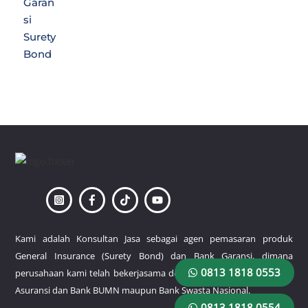
Back
To
Top
Kami adalah Konsultan Jasa sebagai agen pemasaran produk
General Insurance (Surety Bond) dan Bank Garansi, dimana
0813 1818 0553
perusahaan kami telah bekerjasama dengan beberapa perusahaan
Asuransi dan Bank BUMN maupun Bank Swasta Nasional.
0813 1818 0554