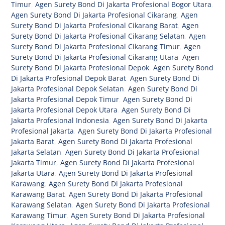
Timur
,
Agen Surety Bond Di Jakarta Profesional Bogor Utara
,
Agen Surety Bond Di Jakarta Profesional Cikarang
,
Agen
Surety Bond Di Jakarta Profesional Cikarang Barat
,
Agen
Surety Bond Di Jakarta Profesional Cikarang Selatan
,
Agen
Surety Bond Di Jakarta Profesional Cikarang Timur
,
Agen
Surety Bond Di Jakarta Profesional Cikarang Utara
,
Agen
Surety Bond Di Jakarta Profesional Depok
,
Agen Surety Bond
Di Jakarta Profesional Depok Barat
,
Agen Surety Bond Di
Jakarta Profesional Depok Selatan
,
Agen Surety Bond Di
Jakarta Profesional Depok Timur
,
Agen Surety Bond Di
Jakarta Profesional Depok Utara
,
Agen Surety Bond Di
Jakarta Profesional Indonesia
,
Agen Surety Bond Di Jakarta
Profesional Jakarta
,
Agen Surety Bond Di Jakarta Profesional
Jakarta Barat
,
Agen Surety Bond Di Jakarta Profesional
Jakarta Selatan
,
Agen Surety Bond Di Jakarta Profesional
Jakarta Timur
,
Agen Surety Bond Di Jakarta Profesional
Jakarta Utara
,
Agen Surety Bond Di Jakarta Profesional
Karawang
,
Agen Surety Bond Di Jakarta Profesional
Karawang Barat
,
Agen Surety Bond Di Jakarta Profesional
Karawang Selatan
,
Agen Surety Bond Di Jakarta Profesional
Karawang Timur
,
Agen Surety Bond Di Jakarta Profesional