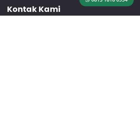
Kontak Kami
HP/WA:
0813 1818 0553
HP/WA:
0813 1818 0554
Email: rajagaransiutama@gmail.com
Lokasi
Jl. Pemuda No.9 RT.1/RW.3, Rawamangun, Kec. Pulo Gadung,
Kota Jakarta Timur, Daerah Khusus Ibukota Jakarta 13220
Copyright © 2024 PT. Raja Garansi Utama. All Rights Reserved.
Designed & Developed by
Vodeco