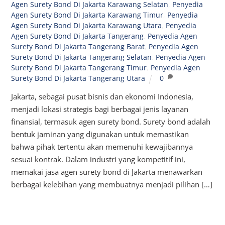
Agen Surety Bond Di Jakarta Karawang Selatan
,
Penyedia
Agen Surety Bond Di Jakarta Karawang Timur
,
Penyedia
Agen Surety Bond Di Jakarta Karawang Utara
,
Penyedia
Agen Surety Bond Di Jakarta Tangerang
,
Penyedia Agen
Surety Bond Di Jakarta Tangerang Barat
,
Penyedia Agen
Surety Bond Di Jakarta Tangerang Selatan
,
Penyedia Agen
Surety Bond Di Jakarta Tangerang Timur
,
Penyedia Agen
Surety Bond Di Jakarta Tangerang Utara
0
Jakarta, sebagai pusat bisnis dan ekonomi Indonesia,
menjadi lokasi strategis bagi berbagai jenis layanan
finansial, termasuk agen surety bond. Surety bond adalah
bentuk jaminan yang digunakan untuk memastikan
bahwa pihak tertentu akan memenuhi kewajibannya
sesuai kontrak. Dalam industri yang kompetitif ini,
memakai jasa agen surety bond di Jakarta menawarkan
berbagai kelebihan yang membuatnya menjadi pilihan […]