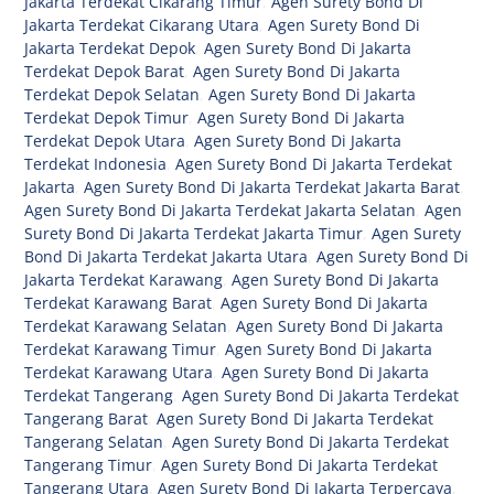
Jakarta Terdekat Cikarang Timur
,
Agen Surety Bond Di
Jakarta Terdekat Cikarang Utara
,
Agen Surety Bond Di
Jakarta Terdekat Depok
,
Agen Surety Bond Di Jakarta
Terdekat Depok Barat
,
Agen Surety Bond Di Jakarta
Terdekat Depok Selatan
,
Agen Surety Bond Di Jakarta
Terdekat Depok Timur
,
Agen Surety Bond Di Jakarta
Terdekat Depok Utara
,
Agen Surety Bond Di Jakarta
Terdekat Indonesia
,
Agen Surety Bond Di Jakarta Terdekat
Jakarta
,
Agen Surety Bond Di Jakarta Terdekat Jakarta Barat
,
Agen Surety Bond Di Jakarta Terdekat Jakarta Selatan
,
Agen
Surety Bond Di Jakarta Terdekat Jakarta Timur
,
Agen Surety
Bond Di Jakarta Terdekat Jakarta Utara
,
Agen Surety Bond Di
Jakarta Terdekat Karawang
,
Agen Surety Bond Di Jakarta
Terdekat Karawang Barat
,
Agen Surety Bond Di Jakarta
Terdekat Karawang Selatan
,
Agen Surety Bond Di Jakarta
Terdekat Karawang Timur
,
Agen Surety Bond Di Jakarta
Terdekat Karawang Utara
,
Agen Surety Bond Di Jakarta
Terdekat Tangerang
,
Agen Surety Bond Di Jakarta Terdekat
Tangerang Barat
,
Agen Surety Bond Di Jakarta Terdekat
Tangerang Selatan
,
Agen Surety Bond Di Jakarta Terdekat
Tangerang Timur
,
Agen Surety Bond Di Jakarta Terdekat
Tangerang Utara
,
Agen Surety Bond Di Jakarta Terpercaya
,