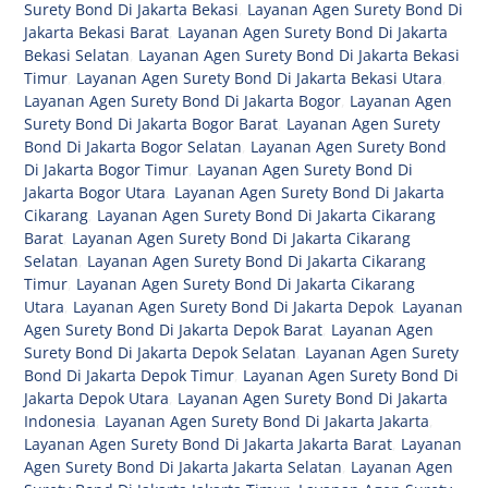
Surety Bond Di Jakarta Bekasi
,
Layanan Agen Surety Bond Di
Jakarta Bekasi Barat
,
Layanan Agen Surety Bond Di Jakarta
Bekasi Selatan
,
Layanan Agen Surety Bond Di Jakarta Bekasi
Timur
,
Layanan Agen Surety Bond Di Jakarta Bekasi Utara
,
Layanan Agen Surety Bond Di Jakarta Bogor
,
Layanan Agen
Surety Bond Di Jakarta Bogor Barat
,
Layanan Agen Surety
Bond Di Jakarta Bogor Selatan
,
Layanan Agen Surety Bond
Di Jakarta Bogor Timur
,
Layanan Agen Surety Bond Di
Jakarta Bogor Utara
,
Layanan Agen Surety Bond Di Jakarta
Cikarang
,
Layanan Agen Surety Bond Di Jakarta Cikarang
Barat
,
Layanan Agen Surety Bond Di Jakarta Cikarang
Selatan
,
Layanan Agen Surety Bond Di Jakarta Cikarang
Timur
,
Layanan Agen Surety Bond Di Jakarta Cikarang
Utara
,
Layanan Agen Surety Bond Di Jakarta Depok
,
Layanan
Agen Surety Bond Di Jakarta Depok Barat
,
Layanan Agen
Surety Bond Di Jakarta Depok Selatan
,
Layanan Agen Surety
Bond Di Jakarta Depok Timur
,
Layanan Agen Surety Bond Di
Jakarta Depok Utara
,
Layanan Agen Surety Bond Di Jakarta
Indonesia
,
Layanan Agen Surety Bond Di Jakarta Jakarta
,
Layanan Agen Surety Bond Di Jakarta Jakarta Barat
,
Layanan
Agen Surety Bond Di Jakarta Jakarta Selatan
,
Layanan Agen