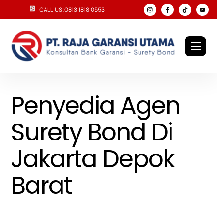
Skip
CALL US :0813 1818 0553
to
content
Men
Penyedia Agen
Surety Bond Di
Jakarta Depok
Barat