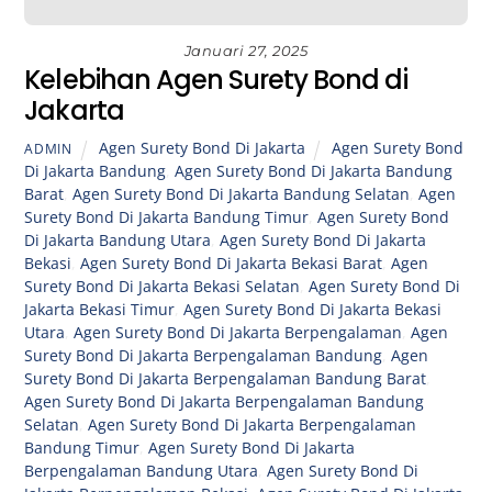
Januari 27, 2025
Kelebihan Agen Surety Bond di
Jakarta
Agen Surety Bond Di Jakarta
Agen Surety Bond
ADMIN
Di Jakarta Bandung
,
Agen Surety Bond Di Jakarta Bandung
Barat
,
Agen Surety Bond Di Jakarta Bandung Selatan
,
Agen
Surety Bond Di Jakarta Bandung Timur
,
Agen Surety Bond
Di Jakarta Bandung Utara
,
Agen Surety Bond Di Jakarta
Bekasi
,
Agen Surety Bond Di Jakarta Bekasi Barat
,
Agen
Surety Bond Di Jakarta Bekasi Selatan
,
Agen Surety Bond Di
Jakarta Bekasi Timur
,
Agen Surety Bond Di Jakarta Bekasi
Utara
,
Agen Surety Bond Di Jakarta Berpengalaman
,
Agen
Surety Bond Di Jakarta Berpengalaman Bandung
,
Agen
Surety Bond Di Jakarta Berpengalaman Bandung Barat
,
Agen Surety Bond Di Jakarta Berpengalaman Bandung
Selatan
,
Agen Surety Bond Di Jakarta Berpengalaman
Bandung Timur
,
Agen Surety Bond Di Jakarta
Berpengalaman Bandung Utara
,
Agen Surety Bond Di