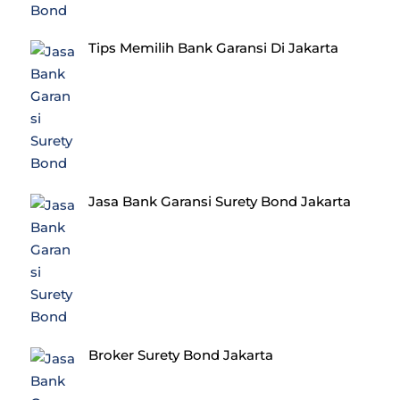
Tips Memilih Bank Garansi Di Jakarta
Jasa Bank Garansi Surety Bond Jakarta
Broker Surety Bond Jakarta