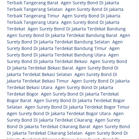
Terbaik Tangerang Barat
,
Agen Surety Bond Di Jakarta
Terbaik Tangerang Selatan
,
Agen Surety Bond Di Jakarta
Terbaik Tangerang Timur
,
Agen Surety Bond Di Jakarta
Terbaik Tangerang Utara
,
Agen Surety Bond Di Jakarta
Terdekat
,
Agen Surety Bond Di Jakarta Terdekat Bandung
,
Agen Surety Bond Di Jakarta Terdekat Bandung Barat
,
Agen
Surety Bond Di Jakarta Terdekat Bandung Selatan
,
Agen
Surety Bond Di Jakarta Terdekat Bandung Timur
,
Agen
Surety Bond Di Jakarta Terdekat Bandung Utara
,
Agen
Surety Bond Di Jakarta Terdekat Bekasi
,
Agen Surety Bond
Di Jakarta Terdekat Bekasi Barat
,
Agen Surety Bond Di
Jakarta Terdekat Bekasi Selatan
,
Agen Surety Bond Di
Jakarta Terdekat Bekasi Timur
,
Agen Surety Bond Di Jakarta
Terdekat Bekasi Utara
,
Agen Surety Bond Di Jakarta
Terdekat Bogor
,
Agen Surety Bond Di Jakarta Terdekat
Bogor Barat
,
Agen Surety Bond Di Jakarta Terdekat Bogor
Selatan
,
Agen Surety Bond Di Jakarta Terdekat Bogor Timur
,
Agen Surety Bond Di Jakarta Terdekat Bogor Utara
,
Agen
Surety Bond Di Jakarta Terdekat Cikarang
,
Agen Surety
Bond Di Jakarta Terdekat Cikarang Barat
,
Agen Surety Bond
Di Jakarta Terdekat Cikarang Selatan
,
Agen Surety Bond Di