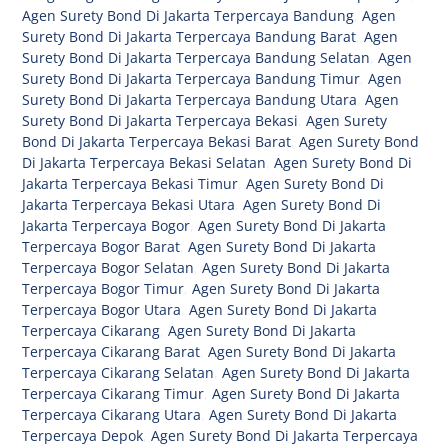
Agen Surety Bond Di Jakarta Terpercaya Bandung
,
Agen
Surety Bond Di Jakarta Terpercaya Bandung Barat
,
Agen
Surety Bond Di Jakarta Terpercaya Bandung Selatan
,
Agen
Surety Bond Di Jakarta Terpercaya Bandung Timur
,
Agen
Surety Bond Di Jakarta Terpercaya Bandung Utara
,
Agen
Surety Bond Di Jakarta Terpercaya Bekasi
,
Agen Surety
Bond Di Jakarta Terpercaya Bekasi Barat
,
Agen Surety Bond
Di Jakarta Terpercaya Bekasi Selatan
,
Agen Surety Bond Di
Jakarta Terpercaya Bekasi Timur
,
Agen Surety Bond Di
Jakarta Terpercaya Bekasi Utara
,
Agen Surety Bond Di
Jakarta Terpercaya Bogor
,
Agen Surety Bond Di Jakarta
Terpercaya Bogor Barat
,
Agen Surety Bond Di Jakarta
Terpercaya Bogor Selatan
,
Agen Surety Bond Di Jakarta
Terpercaya Bogor Timur
,
Agen Surety Bond Di Jakarta
Terpercaya Bogor Utara
,
Agen Surety Bond Di Jakarta
Terpercaya Cikarang
,
Agen Surety Bond Di Jakarta
Terpercaya Cikarang Barat
,
Agen Surety Bond Di Jakarta
Terpercaya Cikarang Selatan
,
Agen Surety Bond Di Jakarta
Terpercaya Cikarang Timur
,
Agen Surety Bond Di Jakarta
Terpercaya Cikarang Utara
,
Agen Surety Bond Di Jakarta
Terpercaya Depok
,
Agen Surety Bond Di Jakarta Terpercaya