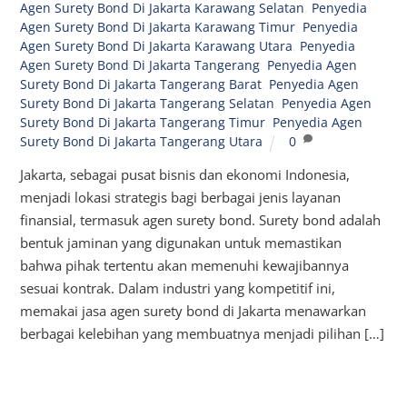
Agen Surety Bond Di Jakarta Karawang Selatan
,
Penyedia
Agen Surety Bond Di Jakarta Karawang Timur
,
Penyedia
Agen Surety Bond Di Jakarta Karawang Utara
,
Penyedia
Agen Surety Bond Di Jakarta Tangerang
,
Penyedia Agen
Surety Bond Di Jakarta Tangerang Barat
,
Penyedia Agen
Surety Bond Di Jakarta Tangerang Selatan
,
Penyedia Agen
Surety Bond Di Jakarta Tangerang Timur
,
Penyedia Agen
Surety Bond Di Jakarta Tangerang Utara
0
Jakarta, sebagai pusat bisnis dan ekonomi Indonesia,
menjadi lokasi strategis bagi berbagai jenis layanan
finansial, termasuk agen surety bond. Surety bond adalah
bentuk jaminan yang digunakan untuk memastikan
bahwa pihak tertentu akan memenuhi kewajibannya
sesuai kontrak. Dalam industri yang kompetitif ini,
memakai jasa agen surety bond di Jakarta menawarkan
berbagai kelebihan yang membuatnya menjadi pilihan […]