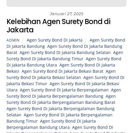
Januari 27, 2025
Kelebihan Agen Surety Bond di
Jakarta
Agen Surety Bond Di Jakarta
Agen Surety Bond
ADMIN
Di Jakarta Bandung
,
Agen Surety Bond Di Jakarta Bandung
Barat
,
Agen Surety Bond Di Jakarta Bandung Selatan
,
Agen
Surety Bond Di Jakarta Bandung Timur
,
Agen Surety Bond
Di Jakarta Bandung Utara
,
Agen Surety Bond Di Jakarta
Bekasi
,
Agen Surety Bond Di Jakarta Bekasi Barat
,
Agen
Surety Bond Di Jakarta Bekasi Selatan
,
Agen Surety Bond Di
Jakarta Bekasi Timur
,
Agen Surety Bond Di Jakarta Bekasi
Utara
,
Agen Surety Bond Di Jakarta Berpengalaman
,
Agen
Surety Bond Di Jakarta Berpengalaman Bandung
,
Agen
Surety Bond Di Jakarta Berpengalaman Bandung Barat
,
Agen Surety Bond Di Jakarta Berpengalaman Bandung
Selatan
,
Agen Surety Bond Di Jakarta Berpengalaman
Bandung Timur
,
Agen Surety Bond Di Jakarta
Berpengalaman Bandung Utara
,
Agen Surety Bond Di