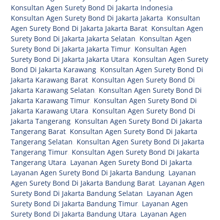
Konsultan Agen Surety Bond Di Jakarta Indonesia
,
Konsultan Agen Surety Bond Di Jakarta Jakarta
,
Konsultan
Agen Surety Bond Di Jakarta Jakarta Barat
,
Konsultan Agen
Surety Bond Di Jakarta Jakarta Selatan
,
Konsultan Agen
Surety Bond Di Jakarta Jakarta Timur
,
Konsultan Agen
Surety Bond Di Jakarta Jakarta Utara
,
Konsultan Agen Surety
Bond Di Jakarta Karawang
,
Konsultan Agen Surety Bond Di
Jakarta Karawang Barat
,
Konsultan Agen Surety Bond Di
Jakarta Karawang Selatan
,
Konsultan Agen Surety Bond Di
Jakarta Karawang Timur
,
Konsultan Agen Surety Bond Di
Jakarta Karawang Utara
,
Konsultan Agen Surety Bond Di
Jakarta Tangerang
,
Konsultan Agen Surety Bond Di Jakarta
Tangerang Barat
,
Konsultan Agen Surety Bond Di Jakarta
Tangerang Selatan
,
Konsultan Agen Surety Bond Di Jakarta
Tangerang Timur
,
Konsultan Agen Surety Bond Di Jakarta
Tangerang Utara
,
Layanan Agen Surety Bond Di Jakarta
,
Layanan Agen Surety Bond Di Jakarta Bandung
,
Layanan
Agen Surety Bond Di Jakarta Bandung Barat
,
Layanan Agen
Surety Bond Di Jakarta Bandung Selatan
,
Layanan Agen
Surety Bond Di Jakarta Bandung Timur
,
Layanan Agen
Surety Bond Di Jakarta Bandung Utara
,
Layanan Agen