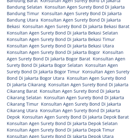
Bandung Barat
,
Konsultan Agen Surety Bond Di Jakarta
Bandung Selatan
,
Konsultan Agen Surety Bond Di Jakarta
Bandung Timur
,
Konsultan Agen Surety Bond Di Jakarta
Bandung Utara
,
Konsultan Agen Surety Bond Di Jakarta
Bekasi
,
Konsultan Agen Surety Bond Di Jakarta Bekasi Barat
,
Konsultan Agen Surety Bond Di Jakarta Bekasi Selatan
,
Konsultan Agen Surety Bond Di Jakarta Bekasi Timur
,
Konsultan Agen Surety Bond Di Jakarta Bekasi Utara
,
Konsultan Agen Surety Bond Di Jakarta Bogor
,
Konsultan
Agen Surety Bond Di Jakarta Bogor Barat
,
Konsultan Agen
Surety Bond Di Jakarta Bogor Selatan
,
Konsultan Agen
Surety Bond Di Jakarta Bogor Timur
,
Konsultan Agen Surety
Bond Di Jakarta Bogor Utara
,
Konsultan Agen Surety Bond
Di Jakarta Cikarang
,
Konsultan Agen Surety Bond Di Jakarta
Cikarang Barat
,
Konsultan Agen Surety Bond Di Jakarta
Cikarang Selatan
,
Konsultan Agen Surety Bond Di Jakarta
Cikarang Timur
,
Konsultan Agen Surety Bond Di Jakarta
Cikarang Utara
,
Konsultan Agen Surety Bond Di Jakarta
Depok
,
Konsultan Agen Surety Bond Di Jakarta Depok Barat
,
Konsultan Agen Surety Bond Di Jakarta Depok Selatan
,
Konsultan Agen Surety Bond Di Jakarta Depok Timur
,
Konsultan Agen Surety Bond Di Jakarta Depok Utara
,