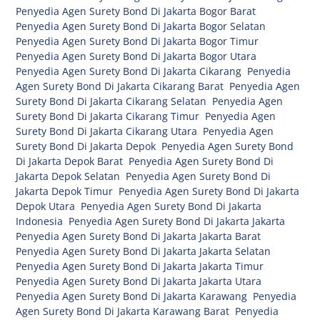
Penyedia Agen Surety Bond Di Jakarta Bogor Barat
,
Penyedia Agen Surety Bond Di Jakarta Bogor Selatan
,
Penyedia Agen Surety Bond Di Jakarta Bogor Timur
,
Penyedia Agen Surety Bond Di Jakarta Bogor Utara
,
Penyedia Agen Surety Bond Di Jakarta Cikarang
,
Penyedia
Agen Surety Bond Di Jakarta Cikarang Barat
,
Penyedia Agen
Surety Bond Di Jakarta Cikarang Selatan
,
Penyedia Agen
Surety Bond Di Jakarta Cikarang Timur
,
Penyedia Agen
Surety Bond Di Jakarta Cikarang Utara
,
Penyedia Agen
Surety Bond Di Jakarta Depok
,
Penyedia Agen Surety Bond
Di Jakarta Depok Barat
,
Penyedia Agen Surety Bond Di
Jakarta Depok Selatan
,
Penyedia Agen Surety Bond Di
Jakarta Depok Timur
,
Penyedia Agen Surety Bond Di Jakarta
Depok Utara
,
Penyedia Agen Surety Bond Di Jakarta
Indonesia
,
Penyedia Agen Surety Bond Di Jakarta Jakarta
,
Penyedia Agen Surety Bond Di Jakarta Jakarta Barat
,
Penyedia Agen Surety Bond Di Jakarta Jakarta Selatan
,
Penyedia Agen Surety Bond Di Jakarta Jakarta Timur
,
Penyedia Agen Surety Bond Di Jakarta Jakarta Utara
,
Penyedia Agen Surety Bond Di Jakarta Karawang
,
Penyedia
Agen Surety Bond Di Jakarta Karawang Barat
,
Penyedia