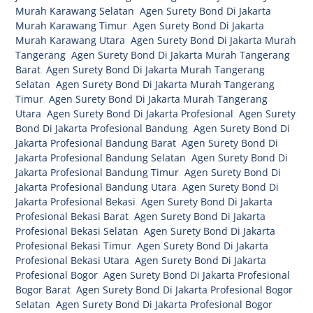
Murah Karawang Selatan
,
Agen Surety Bond Di Jakarta
Murah Karawang Timur
,
Agen Surety Bond Di Jakarta
Murah Karawang Utara
,
Agen Surety Bond Di Jakarta Murah
Tangerang
,
Agen Surety Bond Di Jakarta Murah Tangerang
Barat
,
Agen Surety Bond Di Jakarta Murah Tangerang
Selatan
,
Agen Surety Bond Di Jakarta Murah Tangerang
Timur
,
Agen Surety Bond Di Jakarta Murah Tangerang
Utara
,
Agen Surety Bond Di Jakarta Profesional
,
Agen Surety
Bond Di Jakarta Profesional Bandung
,
Agen Surety Bond Di
Jakarta Profesional Bandung Barat
,
Agen Surety Bond Di
Jakarta Profesional Bandung Selatan
,
Agen Surety Bond Di
Jakarta Profesional Bandung Timur
,
Agen Surety Bond Di
Jakarta Profesional Bandung Utara
,
Agen Surety Bond Di
Jakarta Profesional Bekasi
,
Agen Surety Bond Di Jakarta
Profesional Bekasi Barat
,
Agen Surety Bond Di Jakarta
Profesional Bekasi Selatan
,
Agen Surety Bond Di Jakarta
Profesional Bekasi Timur
,
Agen Surety Bond Di Jakarta
Profesional Bekasi Utara
,
Agen Surety Bond Di Jakarta
Profesional Bogor
,
Agen Surety Bond Di Jakarta Profesional
Bogor Barat
,
Agen Surety Bond Di Jakarta Profesional Bogor
Selatan
,
Agen Surety Bond Di Jakarta Profesional Bogor