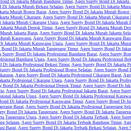
Bond Di Jakarta Murah Bandung Timur
,
Agen Surety Bond Di Jakarta
 Di Jakarta Murah Bekasi Selatan
,
Agen Surety Bond Di Jakarta Mura
karta Murah Bogor Barat
,
Agen Surety Bond Di Jakarta Murah Bogor 
karta Murah Cikarang
,
Agen Surety Bond Di Jakarta Murah Cikarang 
 Jakarta Murah Cikarang Utara
,
Agen Surety Bond Di Jakarta Murah
 Jakarta Murah Depok Timur
,
Agen Surety Bond Di Jakarta Murah De
Murah Jakarta Barat
,
Agen Surety Bond Di Jakarta Murah Jakarta Sela
 Murah Karawang
,
Agen Surety Bond Di Jakarta Murah Karawang Bara
Di Jakarta Murah Karawang Utara
,
Agen Surety Bond Di Jakarta Mura
 Bond Di Jakarta Murah Tangerang Timur
,
Agen Surety Bond Di Jakar
 Surety Bond Di Jakarta Profesional Bandung Barat
,
Agen Surety Bond
ofesional Bandung Utara
,
Agen Surety Bond Di Jakarta Profesional Bek
 Di Jakarta Profesional Bekasi Timur
,
Agen Surety Bond Di Jakarta Pr
urety Bond Di Jakarta Profesional Bogor Selatan
,
Agen Surety Bond D
ikarang
,
Agen Surety Bond Di Jakarta Profesional Cikarang Barat
,
Agen
karta Profesional Cikarang Utara
,
Agen Surety Bond Di Jakarta Profe
y Bond Di Jakarta Profesional Depok Timur
,
Agen Surety Bond Di Jaka
ta
,
Agen Surety Bond Di Jakarta Profesional Jakarta Barat
,
Agen Surety
ional Jakarta Utara
,
Agen Surety Bond Di Jakarta Profesional Karaw
ond Di Jakarta Profesional Karawang Timur
,
Agen Surety Bond Di Ja
gerang Barat
,
Agen Surety Bond Di Jakarta Profesional Tangerang Sel
ety Bond Di Jakarta Tangerang
,
Agen Surety Bond Di Jakarta Tangera
ta Tangerang Utara
,
Agen Surety Bond Di Jakarta Terbaik
,
Agen Suret
ng Selatan
,
Agen Surety Bond Di Jakarta Terbaik Bandung Timur
,
Age
si Barat
,
Agen Surety Bond Di Jakarta Terbaik Bekasi Selatan
,
Agen S