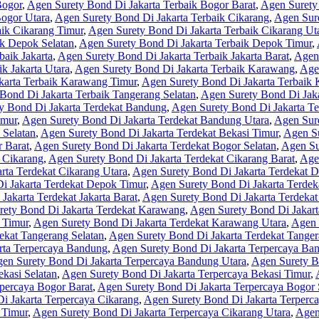
Bogor
,
Agen Surety Bond Di Jakarta Terbaik Bogor Barat
,
Agen Surety 
Bogor Utara
,
Agen Surety Bond Di Jakarta Terbaik Cikarang
,
Agen Sure
aik Cikarang Timur
,
Agen Surety Bond Di Jakarta Terbaik Cikarang Ut
ik Depok Selatan
,
Agen Surety Bond Di Jakarta Terbaik Depok Timur
,
baik Jakarta
,
Agen Surety Bond Di Jakarta Terbaik Jakarta Barat
,
Agen 
k Jakarta Utara
,
Agen Surety Bond Di Jakarta Terbaik Karawang
,
Age
karta Terbaik Karawang Timur
,
Agen Surety Bond Di Jakarta Terbaik
Bond Di Jakarta Terbaik Tangerang Selatan
,
Agen Surety Bond Di Jaka
y Bond Di Jakarta Terdekat Bandung
,
Agen Surety Bond Di Jakarta T
imur
,
Agen Surety Bond Di Jakarta Terdekat Bandung Utara
,
Agen Sure
 Selatan
,
Agen Surety Bond Di Jakarta Terdekat Bekasi Timur
,
Agen Su
 Barat
,
Agen Surety Bond Di Jakarta Terdekat Bogor Selatan
,
Agen Su
 Cikarang
,
Agen Surety Bond Di Jakarta Terdekat Cikarang Barat
,
Age
rta Terdekat Cikarang Utara
,
Agen Surety Bond Di Jakarta Terdekat 
i Jakarta Terdekat Depok Timur
,
Agen Surety Bond Di Jakarta Terdek
Jakarta Terdekat Jakarta Barat
,
Agen Surety Bond Di Jakarta Terdekat 
rety Bond Di Jakarta Terdekat Karawang
,
Agen Surety Bond Di Jakart
 Timur
,
Agen Surety Bond Di Jakarta Terdekat Karawang Utara
,
Agen 
ekat Tangerang Selatan
,
Agen Surety Bond Di Jakarta Terdekat Tange
rta Terpercaya Bandung
,
Agen Surety Bond Di Jakarta Terpercaya Ba
en Surety Bond Di Jakarta Terpercaya Bandung Utara
,
Agen Surety B
kasi Selatan
,
Agen Surety Bond Di Jakarta Terpercaya Bekasi Timur
,
percaya Bogor Barat
,
Agen Surety Bond Di Jakarta Terpercaya Bogor 
i Jakarta Terpercaya Cikarang
,
Agen Surety Bond Di Jakarta Terperca
 Timur
,
Agen Surety Bond Di Jakarta Terpercaya Cikarang Utara
,
Agen