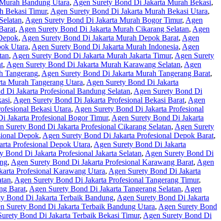
 Murah Bandung Utara
,
Agen Surety Bond Di Jakarta Murah Bekasi
,
h Bekasi Timur
,
Agen Surety Bond Di Jakarta Murah Bekasi Utara
,
Selatan
,
Agen Surety Bond Di Jakarta Murah Bogor Timur
,
Agen
Barat
,
Agen Surety Bond Di Jakarta Murah Cikarang Selatan
,
Agen
 Depok
,
Agen Surety Bond Di Jakarta Murah Depok Barat
,
Agen
pok Utara
,
Agen Surety Bond Di Jakarta Murah Indonesia
,
Agen
tan
,
Agen Surety Bond Di Jakarta Murah Jakarta Timur
,
Agen Surety
t
,
Agen Surety Bond Di Jakarta Murah Karawang Selatan
,
Agen
h Tangerang
,
Agen Surety Bond Di Jakarta Murah Tangerang Barat
,
ta Murah Tangerang Utara
,
Agen Surety Bond Di Jakarta
 Di Jakarta Profesional Bandung Selatan
,
Agen Surety Bond Di
asi
,
Agen Surety Bond Di Jakarta Profesional Bekasi Barat
,
Agen
ofesional Bekasi Utara
,
Agen Surety Bond Di Jakarta Profesional
i Jakarta Profesional Bogor Timur
,
Agen Surety Bond Di Jakarta
 Surety Bond Di Jakarta Profesional Cikarang Selatan
,
Agen Surety
sional Depok
,
Agen Surety Bond Di Jakarta Profesional Depok Barat
,
rta Profesional Depok Utara
,
Agen Surety Bond Di Jakarta
 Bond Di Jakarta Profesional Jakarta Selatan
,
Agen Surety Bond Di
ang
,
Agen Surety Bond Di Jakarta Profesional Karawang Barat
,
Agen
karta Profesional Karawang Utara
,
Agen Surety Bond Di Jakarta
atan
,
Agen Surety Bond Di Jakarta Profesional Tangerang Timur
,
ng Barat
,
Agen Surety Bond Di Jakarta Tangerang Selatan
,
Agen
y Bond Di Jakarta Terbaik Bandung
,
Agen Surety Bond Di Jakarta
n Surety Bond Di Jakarta Terbaik Bandung Utara
,
Agen Surety Bond
urety Bond Di Jakarta Terbaik Bekasi Timur
,
Agen Surety Bond Di