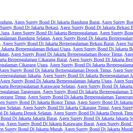
andung
,
Agen Surety Bond Di Jakarta Bandung Barat
,
Agen Surety Bon
Surety Bond Di Jakarta Bekasi
,
Agen Surety Bond Di Jakarta Bekasi B
Utara
,
Agen Surety Bond Di Jakarta Berpengalaman
,
Agen Surety Bon
ngalaman Bandung Selatan
,
Agen Surety Bond Di Jakarta Berpengala
i
,
Agen Surety Bond Di Jakarta Berpengalaman Bekasi Barat
,
Agen Sur
 Jakarta Berpengalaman Bekasi Utara
,
Agen Surety Bond Di Jakarta 
latan
,
Agen Surety Bond Di Jakarta Berpengalaman Bogor Timur
,
Agen
arta Berpengalaman Cikarang Barat
,
Agen Surety Bond Di Jakarta Ber
ngalaman Cikarang Utara
,
Agen Surety Bond Di Jakarta Berpengalam
Agen Surety Bond Di Jakarta Berpengalaman Depok Timur
,
Agen Sure
erpengalaman Jakarta
,
Agen Surety Bond Di Jakarta Berpengalaman Ja
Agen Surety Bond Di Jakarta Berpengalaman Jakarta Utara
,
Agen Sure
karta Berpengalaman Karawang Selatan
,
Agen Surety Bond Di Jakart
pengalaman Tangerang
,
Agen Surety Bond Di Jakarta Berpengalaman T
ngerang Timur
,
Agen Surety Bond Di Jakarta Berpengalaman Tangeran
en Surety Bond Di Jakarta Bogor Timur
,
Agen Surety Bond Di Jakarta
ang Selatan
,
Agen Surety Bond Di Jakarta Cikarang Timur
,
Agen Suret
 Di Jakarta Depok Selatan
,
Agen Surety Bond Di Jakarta Depok Timu
Bond Di Jakarta Jakarta Barat
,
Agen Surety Bond Di Jakarta Jakarta S
ng
,
Agen Surety Bond Di Jakarta Karawang Barat
,
Agen Surety Bond 
n Surety Bond Di Jakarta Murah
,
Agen Surety Bond Di Jakarta Mura