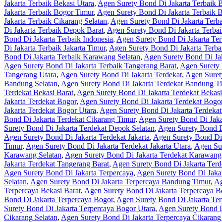
Jakarta Terbaik Bekasi Utara
,
Agen Surety Bond Di Jakarta Terbaik 
Jakarta Terbaik Bogor Timur
,
Agen Surety Bond Di Jakarta Terbaik 
Jakarta Terbaik Cikarang Selatan
,
Agen Surety Bond Di Jakarta Terb
Di Jakarta Terbaik Depok Barat
,
Agen Surety Bond Di Jakarta Terba
Bond Di Jakarta Terbaik Indonesia
,
Agen Surety Bond Di Jakarta Ter
Di Jakarta Terbaik Jakarta Timur
,
Agen Surety Bond Di Jakarta Terbai
Bond Di Jakarta Terbaik Karawang Selatan
,
Agen Surety Bond Di Ja
Agen Surety Bond Di Jakarta Terbaik Tangerang Barat
,
Agen Surety 
Tangerang Utara
,
Agen Surety Bond Di Jakarta Terdekat
,
Agen Suret
Bandung Selatan
,
Agen Surety Bond Di Jakarta Terdekat Bandung T
Terdekat Bekasi Barat
,
Agen Surety Bond Di Jakarta Terdekat Bekasi
Jakarta Terdekat Bogor
,
Agen Surety Bond Di Jakarta Terdekat Bogor
Jakarta Terdekat Bogor Utara
,
Agen Surety Bond Di Jakarta Terdekat
Bond Di Jakarta Terdekat Cikarang Timur
,
Agen Surety Bond Di Jaka
Surety Bond Di Jakarta Terdekat Depok Selatan
,
Agen Surety Bond D
Agen Surety Bond Di Jakarta Terdekat Jakarta
,
Agen Surety Bond Di 
Timur
,
Agen Surety Bond Di Jakarta Terdekat Jakarta Utara
,
Agen Su
Karawang Selatan
,
Agen Surety Bond Di Jakarta Terdekat Karawang
Jakarta Terdekat Tangerang Barat
,
Agen Surety Bond Di Jakarta Terd
Agen Surety Bond Di Jakarta Terpercaya
,
Agen Surety Bond Di Jaka
Selatan
,
Agen Surety Bond Di Jakarta Terpercaya Bandung Timur
,
Ag
Terpercaya Bekasi Barat
,
Agen Surety Bond Di Jakarta Terpercaya Be
Bond Di Jakarta Terpercaya Bogor
,
Agen Surety Bond Di Jakarta Ter
Surety Bond Di Jakarta Terpercaya Bogor Utara
,
Agen Surety Bond D
Cikarang Selatan
,
Agen Surety Bond Di Jakarta Terpercaya Cikarang