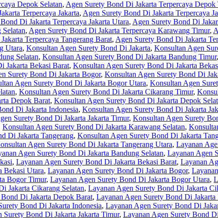
rcaya Depok Selatan
,
Agen Surety Bond Di Jakarta Terpercaya Depok
akarta Terpercaya Jakarta
,
Agen Surety Bond Di Jakarta Terpercaya Ja
Bond Di Jakarta Terpercaya Jakarta Utara
,
Agen Surety Bond Di Jaka
 Selatan
,
Agen Surety Bond Di Jakarta Terpercaya Karawang Timur
,
A
Jakarta Terpercaya Tangerang Barat
,
Agen Surety Bond Di Jakarta Te
g Utara
,
Konsultan Agen Surety Bond Di Jakarta
,
Konsultan Agen Sur
dung Selatan
,
Konsultan Agen Surety Bond Di Jakarta Bandung Timur
 Jakarta Bekasi Barat
,
Konsultan Agen Surety Bond Di Jakarta Bekasi
n Surety Bond Di Jakarta Bogor
,
Konsultan Agen Surety Bond Di Jak
ltan Agen Surety Bond Di Jakarta Bogor Utara
,
Konsultan Agen Suret
latan
,
Konsultan Agen Surety Bond Di Jakarta Cikarang Timur
,
Konsul
rta Depok Barat
,
Konsultan Agen Surety Bond Di Jakarta Depok Sela
ond Di Jakarta Indonesia
,
Konsultan Agen Surety Bond Di Jakarta Jak
gen Surety Bond Di Jakarta Jakarta Timur
,
Konsultan Agen Surety Bond
,
Konsultan Agen Surety Bond Di Jakarta Karawang Selatan
,
Konsulta
d Di Jakarta Tangerang
,
Konsultan Agen Surety Bond Di Jakarta Tang
onsultan Agen Surety Bond Di Jakarta Tangerang Utara
,
Layanan Agen
anan Agen Surety Bond Di Jakarta Bandung Selatan
,
Layanan Agen S
kasi
,
Layanan Agen Surety Bond Di Jakarta Bekasi Barat
,
Layanan Age
a Bekasi Utara
,
Layanan Agen Surety Bond Di Jakarta Bogor
,
Layanan
ta Bogor Timur
,
Layanan Agen Surety Bond Di Jakarta Bogor Utara
,
L
i Jakarta Cikarang Selatan
,
Layanan Agen Surety Bond Di Jakarta Ci
 Bond Di Jakarta Depok Barat
,
Layanan Agen Surety Bond Di Jakarta
urety Bond Di Jakarta Indonesia
,
Layanan Agen Surety Bond Di Jakar
Surety Bond Di Jakarta Jakarta Timur
,
Layanan Agen Surety Bond Di 