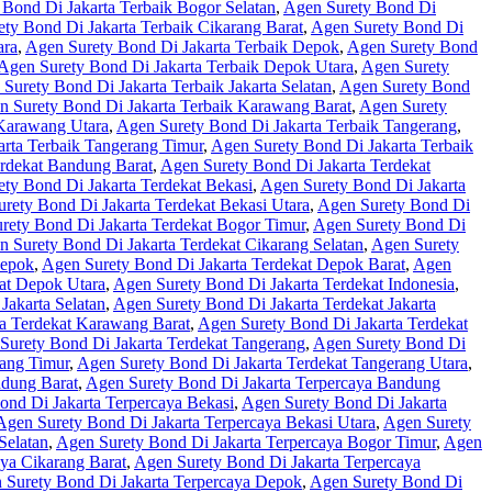
Bond Di Jakarta Terbaik Bogor Selatan
,
Agen Surety Bond Di
ty Bond Di Jakarta Terbaik Cikarang Barat
,
Agen Surety Bond Di
ara
,
Agen Surety Bond Di Jakarta Terbaik Depok
,
Agen Surety Bond
Agen Surety Bond Di Jakarta Terbaik Depok Utara
,
Agen Surety
Surety Bond Di Jakarta Terbaik Jakarta Selatan
,
Agen Surety Bond
n Surety Bond Di Jakarta Terbaik Karawang Barat
,
Agen Surety
 Karawang Utara
,
Agen Surety Bond Di Jakarta Terbaik Tangerang
,
rta Terbaik Tangerang Timur
,
Agen Surety Bond Di Jakarta Terbaik
erdekat Bandung Barat
,
Agen Surety Bond Di Jakarta Terdekat
ty Bond Di Jakarta Terdekat Bekasi
,
Agen Surety Bond Di Jakarta
rety Bond Di Jakarta Terdekat Bekasi Utara
,
Agen Surety Bond Di
rety Bond Di Jakarta Terdekat Bogor Timur
,
Agen Surety Bond Di
n Surety Bond Di Jakarta Terdekat Cikarang Selatan
,
Agen Surety
Depok
,
Agen Surety Bond Di Jakarta Terdekat Depok Barat
,
Agen
at Depok Utara
,
Agen Surety Bond Di Jakarta Terdekat Indonesia
,
Jakarta Selatan
,
Agen Surety Bond Di Jakarta Terdekat Jakarta
a Terdekat Karawang Barat
,
Agen Surety Bond Di Jakarta Terdekat
Surety Bond Di Jakarta Terdekat Tangerang
,
Agen Surety Bond Di
rang Timur
,
Agen Surety Bond Di Jakarta Terdekat Tangerang Utara
,
ndung Barat
,
Agen Surety Bond Di Jakarta Terpercaya Bandung
ond Di Jakarta Terpercaya Bekasi
,
Agen Surety Bond Di Jakarta
Agen Surety Bond Di Jakarta Terpercaya Bekasi Utara
,
Agen Surety
Selatan
,
Agen Surety Bond Di Jakarta Terpercaya Bogor Timur
,
Agen
ya Cikarang Barat
,
Agen Surety Bond Di Jakarta Terpercaya
 Surety Bond Di Jakarta Terpercaya Depok
,
Agen Surety Bond Di