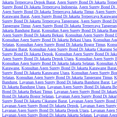
Jakarta Terpercaya Depok Barat
,
Agen Surety Bond Di Jakarta Terpe
Surety Bond Di Jakarta Terpercaya Indonesia
,
Agen Surety Bond Di J
Agen Surety Bond Di Jakarta Terpercaya Jakarta Timur
,
Agen Surety 
Karawang Barat
,
Agen Surety Bond Di Jakarta Terpercaya Karawang
Surety Bond Di Jakarta Terpercaya Tangerang
,
Agen Surety Bond Di 
Tangerang Timur
,
Agen Surety Bond Di Jakarta Terpercaya Tangeran
Jakarta Bandung Barat
,
Konsultan Agen Surety Bond Di Jakarta Ban
Agen Surety Bond Di Jakarta Bekasi
,
Konsultan Agen Surety Bond Di
Konsultan Agen Surety Bond Di Jakarta Bekasi Utara
,
Konsultan Age
Selatan
,
Konsultan Agen Surety Bond Di Jakarta Bogor Timur
,
Konsu
Cikarang Barat
,
Konsultan Agen Surety Bond Di Jakarta Cikarang Se
Surety Bond Di Jakarta Depok
,
Konsultan Agen Surety Bond Di Jaka
Agen Surety Bond Di Jakarta Depok Utara
,
Konsultan Agen Surety B
Konsultan Agen Surety Bond Di Jakarta Jakarta Selatan
,
Konsultan A
Karawang
,
Konsultan Agen Surety Bond Di Jakarta Karawang Barat
Surety Bond Di Jakarta Karawang Utara
,
Konsultan Agen Surety Bon
Selatan
,
Konsultan Agen Surety Bond Di Jakarta Tangerang Timur
,
K
Bandung
,
Layanan Agen Surety Bond Di Jakarta Bandung Barat
,
Lay
Di Jakarta Bandung Utara
,
Layanan Agen Surety Bond Di Jakarta Be
Bond Di Jakarta Bekasi Timur
,
Layanan Agen Surety Bond Di Jakart
Bond Di Jakarta Bogor Selatan
,
Layanan Agen Surety Bond Di Jakar
Surety Bond Di Jakarta Cikarang Barat
,
Layanan Agen Surety Bond D
Layanan Agen Surety Bond Di Jakarta Depok
,
Layanan Agen Surety
Layanan Agen Surety Bond Di Jakarta Depok Utara
,
Layanan Agen S
Layanan Agen Surety Bond Di Jakarta Jakarta Selatan
,
Layanan Agen 