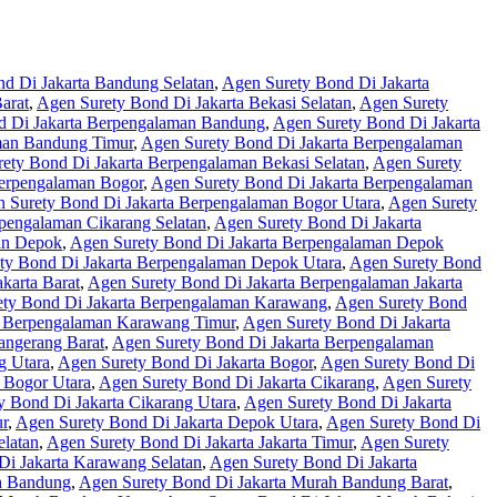
d Di Jakarta Bandung Selatan
,
Agen Surety Bond Di Jakarta
arat
,
Agen Surety Bond Di Jakarta Bekasi Selatan
,
Agen Surety
d Di Jakarta Berpengalaman Bandung
,
Agen Surety Bond Di Jakarta
man Bandung Timur
,
Agen Surety Bond Di Jakarta Berpengalaman
ety Bond Di Jakarta Berpengalaman Bekasi Selatan
,
Agen Surety
Berpengalaman Bogor
,
Agen Surety Bond Di Jakarta Berpengalaman
 Surety Bond Di Jakarta Berpengalaman Bogor Utara
,
Agen Surety
pengalaman Cikarang Selatan
,
Agen Surety Bond Di Jakarta
an Depok
,
Agen Surety Bond Di Jakarta Berpengalaman Depok
ty Bond Di Jakarta Berpengalaman Depok Utara
,
Agen Surety Bond
karta Barat
,
Agen Surety Bond Di Jakarta Berpengalaman Jakarta
ty Bond Di Jakarta Berpengalaman Karawang
,
Agen Surety Bond
a Berpengalaman Karawang Timur
,
Agen Surety Bond Di Jakarta
angerang Barat
,
Agen Surety Bond Di Jakarta Berpengalaman
g Utara
,
Agen Surety Bond Di Jakarta Bogor
,
Agen Surety Bond Di
 Bogor Utara
,
Agen Surety Bond Di Jakarta Cikarang
,
Agen Surety
y Bond Di Jakarta Cikarang Utara
,
Agen Surety Bond Di Jakarta
r
,
Agen Surety Bond Di Jakarta Depok Utara
,
Agen Surety Bond Di
elatan
,
Agen Surety Bond Di Jakarta Jakarta Timur
,
Agen Surety
Di Jakarta Karawang Selatan
,
Agen Surety Bond Di Jakarta
h Bandung
,
Agen Surety Bond Di Jakarta Murah Bandung Barat
,