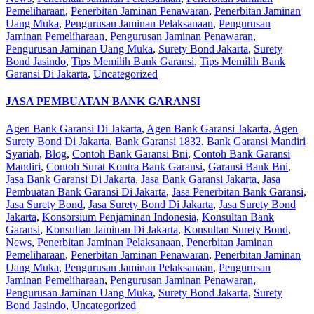
Pemeliharaan
,
Penerbitan Jaminan Penawaran
,
Penerbitan Jaminan
Uang Muka
,
Pengurusan Jaminan Pelaksanaan
,
Pengurusan
Jaminan Pemeliharaan
,
Pengurusan Jaminan Penawaran
,
Pengurusan Jaminan Uang Muka
,
Surety Bond Jakarta
,
Surety
Bond Jasindo
,
Tips Memilih Bank Garansi
,
Tips Memilih Bank
Garansi Di Jakarta
,
Uncategorized
JASA PEMBUATAN BANK GARANSI
Agen Bank Garansi Di Jakarta
,
Agen Bank Garansi Jakarta
,
Agen
Surety Bond Di Jakarta
,
Bank Garansi 1832
,
Bank Garansi Mandiri
Syariah
,
Blog
,
Contoh Bank Garansi Bni
,
Contoh Bank Garansi
Mandiri
,
Contoh Surat Kontra Bank Garansi
,
Garansi Bank Bni
,
Jasa Bank Garansi Di Jakarta
,
Jasa Bank Garansi Jakarta
,
Jasa
Pembuatan Bank Garansi Di Jakarta
,
Jasa Penerbitan Bank Garansi
,
Jasa Surety Bond
,
Jasa Surety Bond Di Jakarta
,
Jasa Surety Bond
Jakarta
,
Konsorsium Penjaminan Indonesia
,
Konsultan Bank
Garansi
,
Konsultan Jaminan Di Jakarta
,
Konsultan Surety Bond
,
News
,
Penerbitan Jaminan Pelaksanaan
,
Penerbitan Jaminan
Pemeliharaan
,
Penerbitan Jaminan Penawaran
,
Penerbitan Jaminan
Uang Muka
,
Pengurusan Jaminan Pelaksanaan
,
Pengurusan
Jaminan Pemeliharaan
,
Pengurusan Jaminan Penawaran
,
Pengurusan Jaminan Uang Muka
,
Surety Bond Jakarta
,
Surety
Bond Jasindo
,
Uncategorized