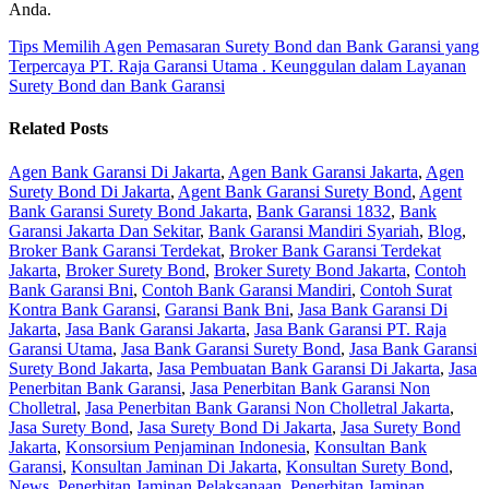
Anda.
Tips Memilih Agen Pemasaran Surety Bond dan Bank Garansi yang
Terpercaya
PT. Raja Garansi Utama . Keunggulan dalam Layanan
Surety Bond dan Bank Garansi
Related Posts
Agen Bank Garansi Di Jakarta
,
Agen Bank Garansi Jakarta
,
Agen
Surety Bond Di Jakarta
,
Agent Bank Garansi Surety Bond
,
Agent
Bank Garansi Surety Bond Jakarta
,
Bank Garansi 1832
,
Bank
Garansi Jakarta Dan Sekitar
,
Bank Garansi Mandiri Syariah
,
Blog
,
Broker Bank Garansi Terdekat
,
Broker Bank Garansi Terdekat
Jakarta
,
Broker Surety Bond
,
Broker Surety Bond Jakarta
,
Contoh
Bank Garansi Bni
,
Contoh Bank Garansi Mandiri
,
Contoh Surat
Kontra Bank Garansi
,
Garansi Bank Bni
,
Jasa Bank Garansi Di
Jakarta
,
Jasa Bank Garansi Jakarta
,
Jasa Bank Garansi PT. Raja
Garansi Utama
,
Jasa Bank Garansi Surety Bond
,
Jasa Bank Garansi
Surety Bond Jakarta
,
Jasa Pembuatan Bank Garansi Di Jakarta
,
Jasa
Penerbitan Bank Garansi
,
Jasa Penerbitan Bank Garansi Non
Cholletral
,
Jasa Penerbitan Bank Garansi Non Cholletral Jakarta
,
Jasa Surety Bond
,
Jasa Surety Bond Di Jakarta
,
Jasa Surety Bond
Jakarta
,
Konsorsium Penjaminan Indonesia
,
Konsultan Bank
Garansi
,
Konsultan Jaminan Di Jakarta
,
Konsultan Surety Bond
,
News
,
Penerbitan Jaminan Pelaksanaan
,
Penerbitan Jaminan