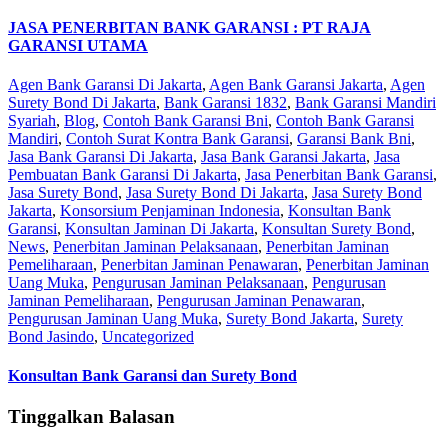
JASA PENERBITAN BANK GARANSI : PT RAJA
GARANSI UTAMA
Agen Bank Garansi Di Jakarta
,
Agen Bank Garansi Jakarta
,
Agen
Surety Bond Di Jakarta
,
Bank Garansi 1832
,
Bank Garansi Mandiri
Syariah
,
Blog
,
Contoh Bank Garansi Bni
,
Contoh Bank Garansi
Mandiri
,
Contoh Surat Kontra Bank Garansi
,
Garansi Bank Bni
,
Jasa Bank Garansi Di Jakarta
,
Jasa Bank Garansi Jakarta
,
Jasa
Pembuatan Bank Garansi Di Jakarta
,
Jasa Penerbitan Bank Garansi
,
Jasa Surety Bond
,
Jasa Surety Bond Di Jakarta
,
Jasa Surety Bond
Jakarta
,
Konsorsium Penjaminan Indonesia
,
Konsultan Bank
Garansi
,
Konsultan Jaminan Di Jakarta
,
Konsultan Surety Bond
,
News
,
Penerbitan Jaminan Pelaksanaan
,
Penerbitan Jaminan
Pemeliharaan
,
Penerbitan Jaminan Penawaran
,
Penerbitan Jaminan
Uang Muka
,
Pengurusan Jaminan Pelaksanaan
,
Pengurusan
Jaminan Pemeliharaan
,
Pengurusan Jaminan Penawaran
,
Pengurusan Jaminan Uang Muka
,
Surety Bond Jakarta
,
Surety
Bond Jasindo
,
Uncategorized
Konsultan Bank Garansi dan Surety Bond
Tinggalkan Balasan